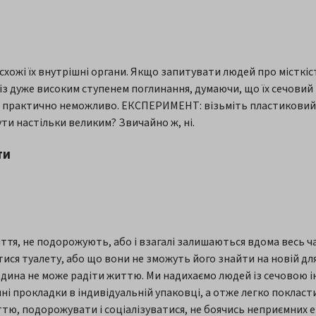
 схожі їх внутрішні органи. Якщо запитувати людей про місткіст
з дуже високим ступенем поглинання, думаючи, що їх сечовий м
 практично неможливо. ЕКСПЕРИМЕНТ: візьміть пластиковий п
ти настільки великим? Звичайно ж, ні.
ти
тя, не подорожують, або і взагалі залишаються вдома весь час
тися туалету, або що вони не зможуть його знайти на новій для
юдина не може радіти життю. Ми надихаємо людей із сечовою
і прокладки в індивідуальній упаковці, а отже легко покласти
тю, подорожувати і соціалізуватися, не боячись неприємних е