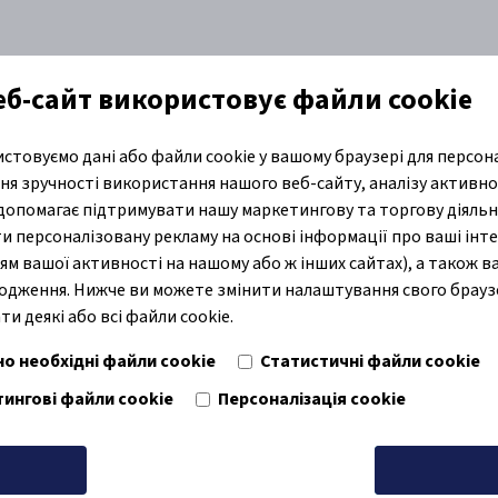
веб-сайт використовує файли cookie
стовуємо дані або файли cookie у вашому браузері для персона
али
Догляд за шкірою
Поглинаючі продукти
База знань
я зручності використання нашого веб-сайту, аналізу активно
 допомагає підтримувати нашу маркетингову та торгову діяльн
и персоналізовану рекламу на основі інформації про ваші інте
ям вашої активності на нашому або ж інших сайтах), а також 
одження. Нижче ви можете змінити налаштування свого брауз
и деякі або всі файли cookie.
но необхідні файли cookie
Статистичні файли cookie
ингові файли cookie
Персоналізація cookie
дити всі
Збережіть св