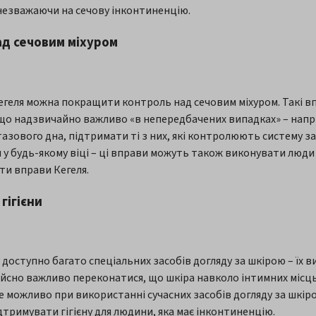
 незважаючи на сечову інконтиненцію.
ад сечовим міхуром
Кегеля можна покращити контроль над сечовим міхуром. Такі в
що надзвичайно важливо «в непередбачених випадках» – наприкл
азового дна, підтримати ті з них, які контролюють систему за
у будь-якому віці – ці вправи можуть також виконувати люди
ти вправи Кегеля.
гігієни
 доступно багато спеціальних засобів догляду за шкірою – їх 
но важливо переконатися, що шкіра навколо інтимних місць є 
е можливо при використанні сучасних засобів догляду за шкіро
тримувати гігієну для людини, яка має інконтиненцію.