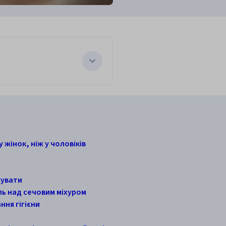
 жінок, ніж у чоловіків
жувати
ь над сечовим міхуром
ня гігієни