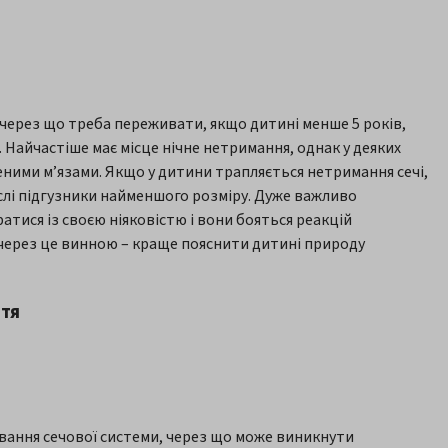
, через що треба переживати, якщо дитині менше 5 років,
. Найчастіше має місце нічне нетримання, однак у деяких
еними м’язами. Якщо у дитини трапляється нетримання сечі,
ослі підгузники найменшого розміру. Дуже важливо
тися із своєю ніяковістю і вони бояться реакцій
 через це винною – краще пояснити дитині природу
ття
ування сечової системи, через що може виникнути