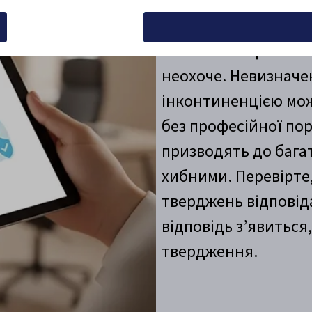
Існує багато міфів 
Політика використання файлі
інконтиненція є те
неохоче. Невизначен
інконтиненцією мож
без професійної по
призводять до багат
хибними. Перевірте,
тверджень відповіда
відповідь з’явиться
твердження.