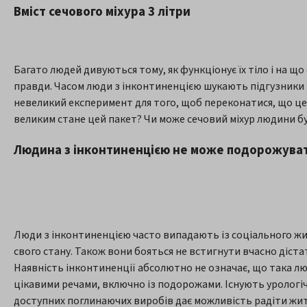
Вміст сечового міхура 3 літри
Багато людей дивуються тому, як функціонує їх тіло і на що
правди. Часом люди з інконтиненцією шукають підгузники і
невеликий експеримент для того, щоб переконатися, що це
великим стане цей пакет? Чи може сечовий міхур людини бу
Людина з інконтиненцією не може подорожува
Люди з інконтиненцією часто випадають із соціального жит
свого стану. Також вони бояться не встигнути вчасно діста
Наявність інконтиненції абсолютно не означає, що така л
цікавими речами, включно із подорожами. Існують урологічн
доступних поглинаючих виробів дає можливість радіти жит