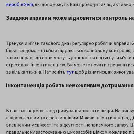
виробів Seni
, які допоможуть Вам проводити час, активно
Завдяки вправам може відновитися контроль н
Тренуючи м’язи тазового дна і регулярно роблячи вправи 
більш свідомо – ці м’язи піддаються вольовому контролю, 
таких вправ, що вони можуть допомогти підтягнути м’язи т
стресовою інконтиненцією. Ви можете почати тренуватися 
за кілька тижнів. Натисніть
тут
щоб дізнатися, як виконува
Інконтиненція робить неможливим дотримання 
В наш час нормою є підтримування чистоти шкіри. На ринку
шкірою легшим та ефективнішим. Маючи інконтиненцію, дійс
впевненим у свіжості та відсутності неприємного запаху. Ц
правильному застосуванню цих засобів цілком можливо під