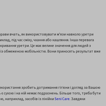
прави вчать, як використовувати м’язи навколо уретри
ад, під час сміху, чхання або кашляння. Інша перевага
кривання уретри. Це має велике значення для людей з
 із обмеженою мобільністю. Вони приносять результат вже
використання зробить дотримання гігієни і догляд за Вашою
сухою і на ній немає подразнень. Більше того, треба бути
ю, наприклад, засобів із лінійки
Seni Care
. Завдяки