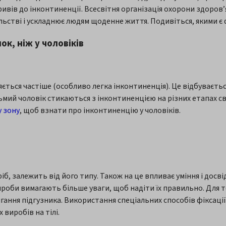
ивів до інконтиненції. Всесвітня організація охорони здоров
ільстві і ускладнює людям щоденне життя. Подивіться, якими є
ок, ніж у чоловіків
яється частіше (особливо легка інконтиненція). Це відбуваєтьс
мий чоловік стикаються з інконтиненцією на різних етапах с
у зону
, щоб взнати про інконтиненцію у чоловіків.
б, залежить від його типу. Також на це впливає уміння і досві
вироби вимагають більше уваги, щоб надіти їх правильно. Для
ання підгузника. Використання спеціальних способів фіксації
виробів на тілі.