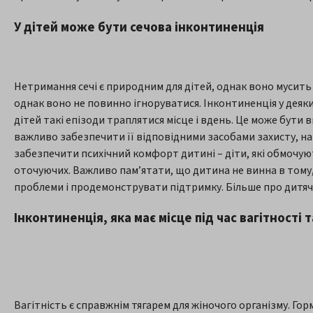
У дітей може бути сечова інконтиненція
Нетримання сечі є природним для дітей, однак воно мусить 
однак воно не повинно ігноруватися. Інконтиненція у деяки
дітей такі епізоди траплятися місце і вдень. Це може бут
важливо забезпечити її відповідними засобами захисту, на
забезпечити психічний комфорт дитині – діти, які обмочую
оточуючих. Важливо пам’ятати, що дитина не винна в тому
проблеми і продемонструвати підтримку. Більше про дитяч
Інконтиненція, яка має місце під час вагітності
Вагітність є справжнім тягарем для жіночого організму. Г