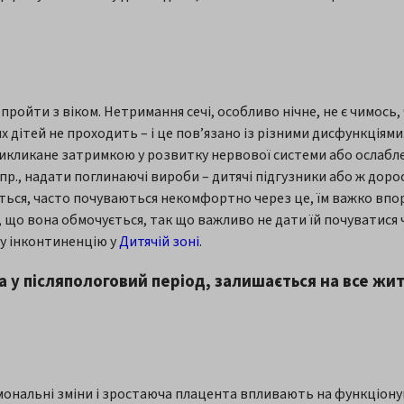
пройти з віком. Нетримання сечі, особливо нічне, не є чимось
х дітей не проходить – і це пов’язано із різними дисфункціями
и викликане затримкою у розвитку нервової системи або ослабл
пр., надати поглинаючі вироби – дитячі підгузники або ж дор
ться, часто почуваються некомфортно через це, їм важко впора
, що вона обмочується, так що важливо не дати їй почуватися
у інконтиненцію у
Дитячій зоні
.
 та у післяпологовий період, залишається на все жи
ормональні зміни і зростаюча плацента впливають на функціон