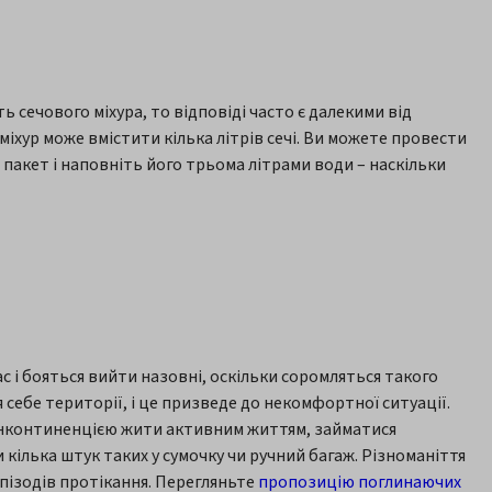
ь сечового міхура, то відповіді часто є далекими від
іхур може вмістити кілька літрів сечі. Ви можете провести
акет і наповніть його трьома літрами води – наскільки
 і бояться вийти назовні, оскільки соромляться такого
 себе території, і це призведе до некомфортної ситуації.
 інконтиненцією жити активним життям, займатися
 кілька штук таких у сумочку чи ручний багаж. Різноманіття
пізодів протікання. Перегляньте
пропозицію поглинаючих