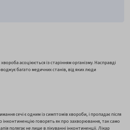
 хвороба асоціюється із старінням організму. Насправді
воджує багато медичних станів, від яких люди
мання сечі є одним із симптомів хвороби, і пропадає після
Про інконтиненцію говорять як про захворювання, так само
ія полягає не лише в лікуванні інконтиненції. Лікар