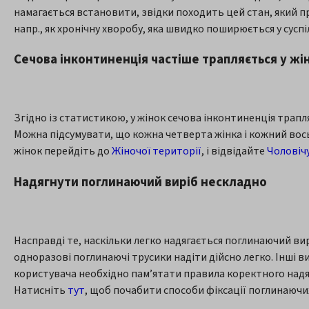
намагається встановити, звідки походить цей стан, який пр
напр., як хронічну хворобу, яка швидко поширюється у сусп
Сечова інконтиненція частіше трапляється у жін
Згідно із статистикою, у жінок сечова інконтиненція трапл
Можна підсумувати, що кожна четверта жінка і кожний вось
жінок перейдіть до
Жіночої території
, і відвідайте
Чоловіч
Надягнути поглинаючий виріб нескладно
Насправді те, наскільки легко надягається поглинаючий вирі
одноразові поглинаючі трусики надіти дійсно легко. Інші 
користувача необхідно пам’ятати правила коректного надяг
Натисніть
тут
, щоб почабити способи фіксації поглинаючих 