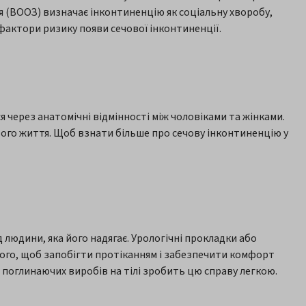
’я (ВООЗ) визначає інконтиненцію як соціальну хворобу,
 фактори ризику появи сечової інконтиненції.
я через анатомічні відмінності між чоловіками та жінками.
вого життя. Щоб взнати більше про сечову інконтиненцію у
д людини, яка його надягає. Урологічні прокладки або
 того, щоб запобігти протіканням і забезпечити комфорт
 поглинаючих виробів на тілі зробить цю справу легкою.