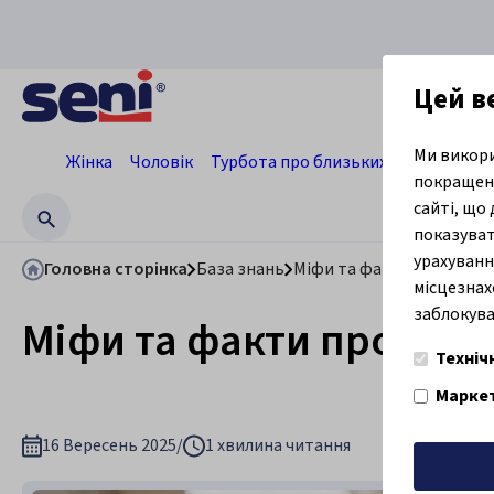
Цей 
Ми викори
Жінка
Чоловік
Турбота про близьких
Професіон
покращенн
сайті, що
показуват
урахуванн
Головна сторінка
База знань
Міфи та факти про НС
місцезнах
заблокуват
Міфи та факти про НС
Техніч
Маркет
16 Вересень 2025
/
1 хвилина читання
Підтвер