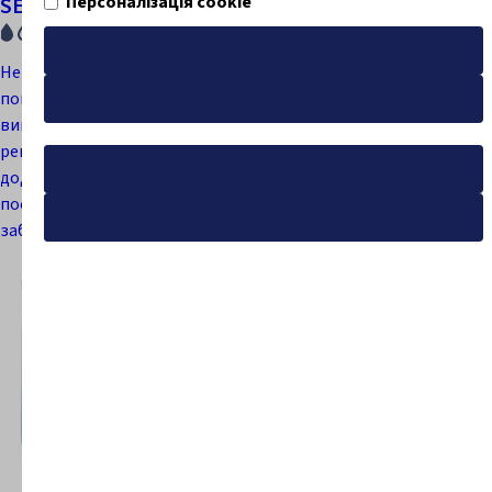
Персоналізація cookie
SENI SOFT BASIC
SENI SOFT NORMAL
Підтвердити всі
Незалежно від того, який
Незалежно від того, який
поглинаючий виріб
Збережіть свій вибір
поглинаючий виріб
використовується, їх
використовується, їх
рекомендують для
рекомендують для
Деталі
додаткового захисту ліжка і
додаткового захисту ліжка і
постільної білизни від
постільної білизни від
Політика використання файлів cookie
забруднень.
забруднень.