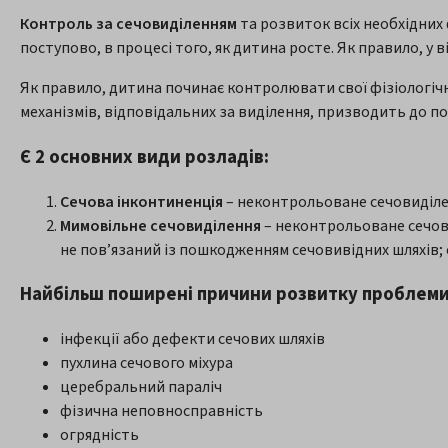
Контроль за сечовиділенням
та розвиток всіх необхідних
поступово, в процесі того, як дитина росте. Як правило, у в
Як правило, дитина починає контролювати свої фізіологічні
механізмів, відповідальних за виділення, призводить до по
Є 2 основних види розладів:
Сечова інконтиненція
– неконтрольоване сечовиділен
Мимовільне сечовиділення
– неконтрольоване сечови
не пов’язаний із пошкодженням сечовивідних шляхів; 
Найбільш поширені причини розвитку проблеми 
інфекції або дефекти сечових шляхів
пухлина сечового міхура
церебральний параліч
фізична неповносправність
огрядність