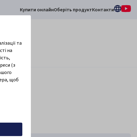
Купити онлайн
Оберіть продукт
Контакти
лізації та
сті на
ість,
реси (з
вашого
ера, щоб
ій вибір