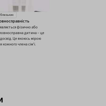
 близьких
овносправність
з’являється фізично або
повносправна дитина – це
досвід. Це якоюсь мірою
я кожного члена сім’ї.
и