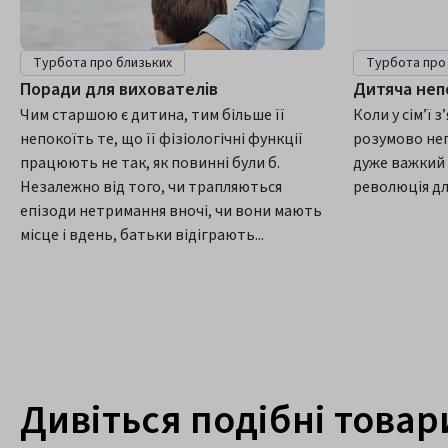
Турбота про близьких
Турбота про
Поради для вихователів
Дитяча неп
Чим старшою є дитина, тим більше її
Коли у сім’ї 
непокоїть те, що її фізіологічні функції
розумово не
працюють не так, як повинні були б.
дуже важкий 
Незалежно від того, чи трапляються
революція дл
епізоди нетримання вночі, чи вони мають
місце і вдень, батьки відіграють...
Дивіться подібні товар