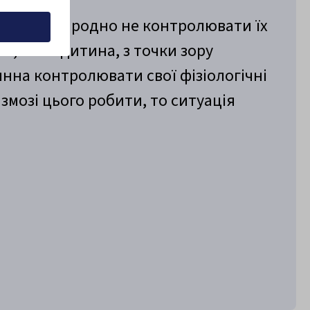
я дітей природно не контролювати їх
в cookie
е, коли дитина, з точки зору
нна контролювати свої фізіологічні
 змозі цього робити, то ситуація