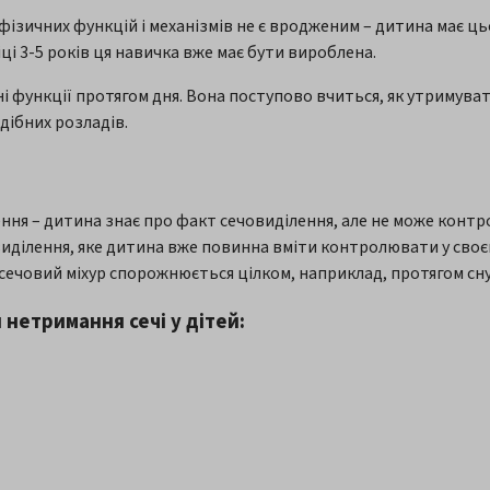
 фізичних функцій і механізмів не є вродженим – дитина має ц
іці 3-5 років ця навичка вже має бути вироблена.
 функції протягом дня. Вона поступово вчиться, як утримувати
дібних розладів.
ня – дитина знає про факт сечовиділення, але не може контр
ділення, яке дитина вже повинна вміти контролювати у своєм
сечовий міхур спорожнюється цілком, наприклад, протягом сну
нетримання сечі у дітей: