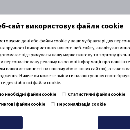
веб-сайт використовує файли cookie
стовуємо дані або файли cookie у вашому браузері для персона
али
Догляд за шкірою
Поглинаючі продукти
База знань
я зручності використання нашого веб-сайту, аналізу активно
 допомагає підтримувати нашу маркетингову та торгову діяльн
и персоналізовану рекламу на основі інформації про ваші інте
ям вашої активності на нашому або ж інших сайтах), а також 
одження. Нижче ви можете змінити налаштування свого брауз
и деякі або всі файли cookie.
но необхідні файли cookie
Статистичні файли cookie
ингові файли cookie
Персоналізація cookie
дити всі
Збережіть св