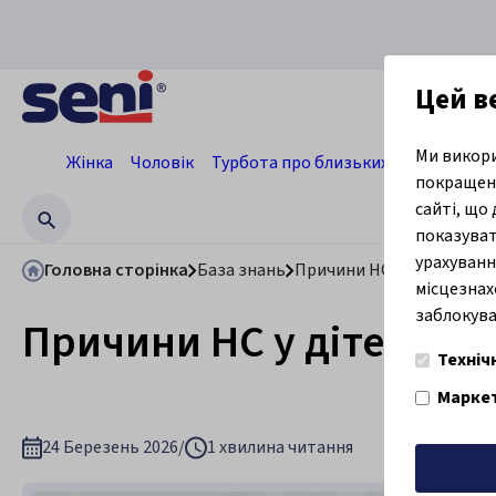
Цей 
Ми викори
Жінка
Чоловік
Турбота про близьких
Професіон
покращенн
сайті, що
показуват
урахуванн
Головна сторінка
База знань
Причини НС у дітей
місцезнах
заблокуват
Причини НС у дітей
Техніч
Маркет
24 Березень 2026
/
1 хвилина читання
Підтвер