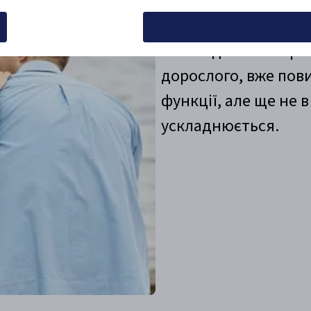
До певного віку дл
Політика використання файлі
сечовиділення. Прот
дорослого, вже пови
функції, але ще не в
ускладнюється.