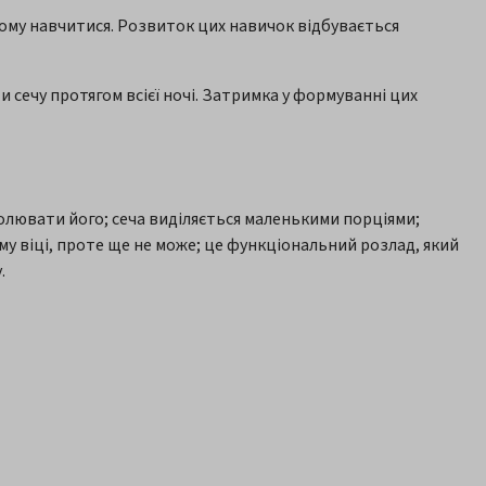
ьому навчитися. Розвиток цих навичок відбувається
 сечу протягом всієї ночі. Затримка у формуванні цих
олювати його; сеча виділяється маленькими порціями;
у віці, проте ще не може; це функціональний розлад, який
.