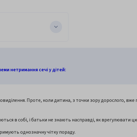
ми нетримання сечі у дітей:
овиділення. Проте, коли дитина, з точки зору дорослого, вже 
ться в собі, і батьки не знають насправді, як врегулювати ц
тримують однозначну чітку пораду.